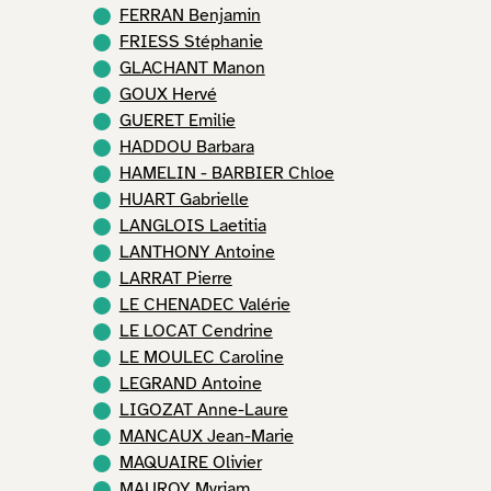
FERRAN Benjamin
FRIESS Stéphanie
GLACHANT Manon
GOUX Hervé
GUERET Emilie
HADDOU Barbara
HAMELIN - BARBIER Chloe
HUART Gabrielle
LANGLOIS Laetitia
LANTHONY Antoine
LARRAT Pierre
LE CHENADEC Valérie
LE LOCAT Cendrine
LE MOULEC Caroline
LEGRAND Antoine
LIGOZAT Anne-Laure
MANCAUX Jean-Marie
MAQUAIRE Olivier
MAUROY Myriam